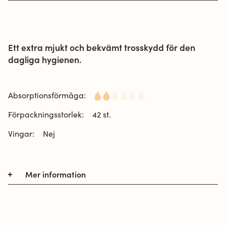
Ett extra mjukt och bekvämt trosskydd för den
dagliga hygienen.
Absorptionsförmåga:
Förpackningsstorlek:
42 st.
Vingar:
Nej
Mer information
Ett extra mjukt och bekvämt trosskydd för den
dagliga hygienen.
Vuokkoset Soft är det bekanta trosskyddet som