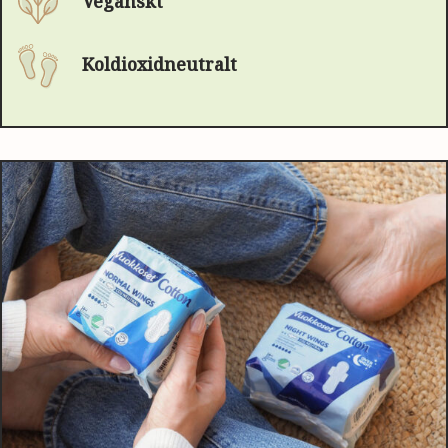
Veganskt
Koldioxidneutralt