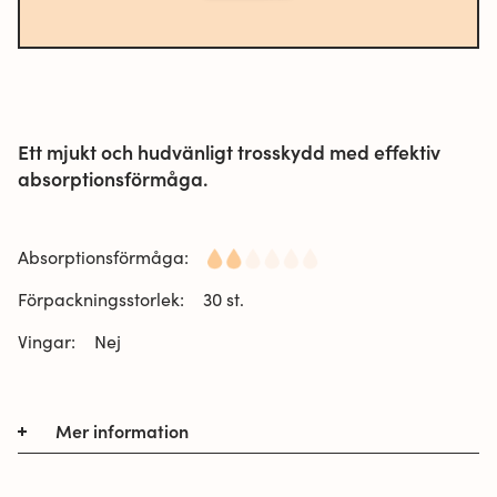
Ett mjukt och hudvänligt trosskydd med effektiv
absorptionsförmåga.
Absorptionsförmåga:
Förpackningsstorlek:
30 st.
Vingar:
Nej
Mer information
Vuokkoset Normal är ett tunt trosskydd och så
mjukt att du knappt märker det. Det lilla