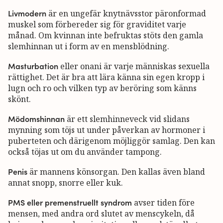
Livmodern
är en ungefär knytnävsstor päronformad
muskel som förbereder sig för graviditet varje
månad. Om kvinnan inte befruktas stöts den gamla
slemhinnan ut i form av en mensblödning.
Masturbation
eller onani är varje människas sexuella
rättighet. Det är bra att lära känna sin egen kropp i
lugn och ro och vilken typ av beröring som känns
skönt.
Mödomshinnan
är ett slemhinneveck vid slidans
mynning som töjs ut under påverkan av hormoner i
puberteten och därigenom möjliggör samlag. Den kan
också töjas ut om du använder tampong.
Penis
är mannens könsorgan. Den kallas även bland
annat snopp, snorre eller kuk.
PMS eller premenstruellt syndrom
avser tiden före
mensen, med andra ord slutet av menscykeln, då