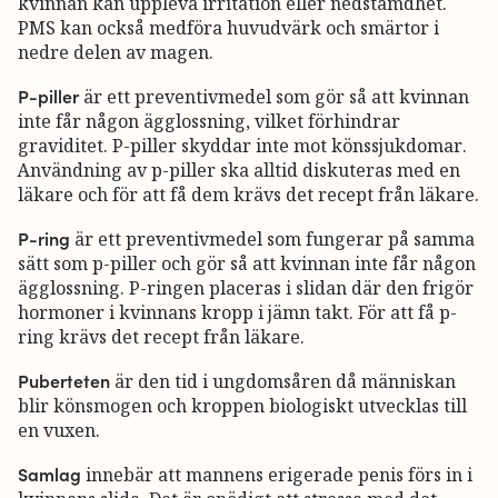
kvinnan kan uppleva irritation eller nedstämdhet.
PMS kan också medföra huvudvärk och smärtor i
nedre delen av magen.
P-piller
är ett preventivmedel som gör så att kvinnan
inte får någon ägglossning, vilket förhindrar
graviditet. P-piller skyddar inte mot könssjukdomar.
Användning av p-piller ska alltid diskuteras med en
läkare och för att få dem krävs det recept från läkare.
P-ring
är ett preventivmedel som fungerar på samma
sätt som p-piller och gör så att kvinnan inte får någon
ägglossning. P-ringen placeras i slidan där den frigör
hormoner i kvinnans kropp i jämn takt. För att få p-
ring krävs det recept från läkare.
Puberteten
är den tid i ungdomsåren då människan
blir könsmogen och kroppen biologiskt utvecklas till
en vuxen.
Samlag
innebär att mannens erigerade penis förs in i