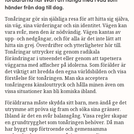
händer från dag till dag.
Tonåringar gör sin själsliga resa för att hitta sig själva,
sin väg, sina värderingar och sin identitet. Vägen kan
vara svår, men den är nödvändig. Vägen kantas av
upp- och nedgångar, och för alla är det inte lätt att
hitta sin grej. Överdrifter och ytterligheter hör till.
Tonåringar uttrycker sig genom radikala
förändringar i utseendet eller genom att tapetsera
väggarna med affischer på idolerna. Som förälder är
det viktigt att bredda den egna världsbilden och visa
förståelse för tonåringen. Man ska acceptera
tonåringens känslouttryck och hålla minen även om
vissa situationer kan bli komiska ibland.
Föräldrarna måste skydda sitt barn, men ändå ge det
utrymme att pröva sig fram och söka sina gränser.
Ibland är det en svår balansgång. Vissa regler skapar
en grundtrygghet som tonåringen behöver. Då man
har byggt upp förtroende och gemensamma