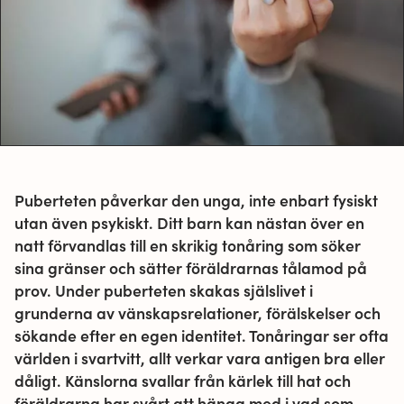
Puberteten påverkar den unga, inte enbart fysiskt
utan även psykiskt. Ditt barn kan nästan över en
natt förvandlas till en skrikig tonåring som söker
sina gränser och sätter föräldrarnas tålamod på
prov. Under puberteten skakas själslivet i
grunderna av vänskapsrelationer, förälskelser och
sökande efter en egen identitet. Tonåringar ser ofta
världen i svartvitt, allt verkar vara antigen bra eller
dåligt. Känslorna svallar från kärlek till hat och
föräldrarna har svårt att hänga med i vad som