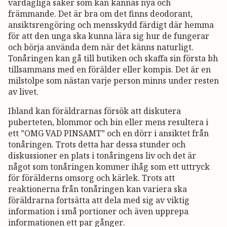
vardagliga saker som kan kännas nya och
främmande. Det är bra om det finns deodorant,
ansiktsrengöring och mensskydd färdigt där hemma
för att den unga ska kunna lära sig hur de fungerar
och börja använda dem när det känns naturligt.
Tonåringen kan gå till butiken och skaffa sin första bh
tillsammans med en förälder eller kompis. Det är en
milstolpe som nästan varje person minns under resten
av livet.
Ibland kan föräldrarnas försök att diskutera
puberteten, blommor och bin eller mens resultera i
ett ”OMG VAD PINSAMT” och en dörr i ansiktet från
tonåringen. Trots detta har dessa stunder och
diskussioner en plats i tonåringens liv och det är
något som tonåringen kommer ihåg som ett uttryck
för förälderns omsorg och kärlek. Trots att
reaktionerna från tonåringen kan variera ska
föräldrarna fortsätta att dela med sig av viktig
information i små portioner och även upprepa
informationen ett par gånger.