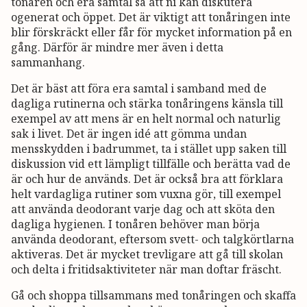
tonåren och era samtal så att ni kan diskutera
ogenerat och öppet. Det är viktigt att tonåringen inte
blir förskräckt eller får för mycket information på en
gång. Därför är mindre mer även i detta
sammanhang.
Det är bäst att föra era samtal i samband med de
dagliga rutinerna och stärka tonåringens känsla till
exempel av att mens är en helt normal och naturlig
sak i livet. Det är ingen idé att gömma undan
mensskydden i badrummet, ta i stället upp saken till
diskussion vid ett lämpligt tillfälle och berätta vad de
är och hur de används. Det är också bra att förklara
helt vardagliga rutiner som vuxna gör, till exempel
att använda deodorant varje dag och att sköta den
dagliga hygienen. I tonåren behöver man börja
använda deodorant, eftersom svett- och talgkörtlarna
aktiveras. Det är mycket trevligare att gå till skolan
och delta i fritidsaktiviteter när man doftar fräscht.
Gå och shoppa tillsammans med tonåringen och skaffa