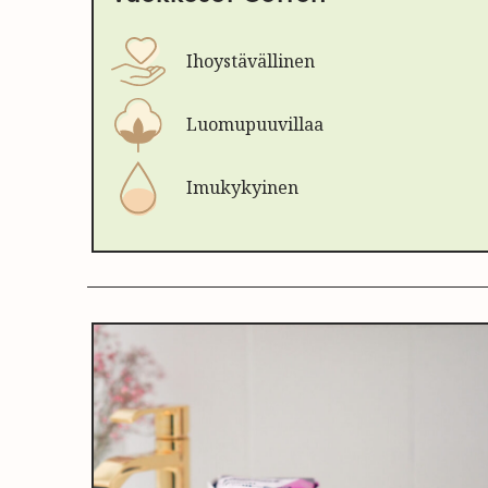
Ihoystävällinen
Luomupuuvillaa
Imukykyinen