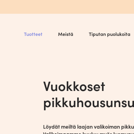
Tuotteet
Meistä
Tiputan puolukoita
Vuokkoset
pikkuhousunsu
Siteet
Pikkuhousuns
Tarinamme
FAQ
Löydät meiltä laajan valikoiman pikk
Valikoimaamme kuuluu myös luomupuuv