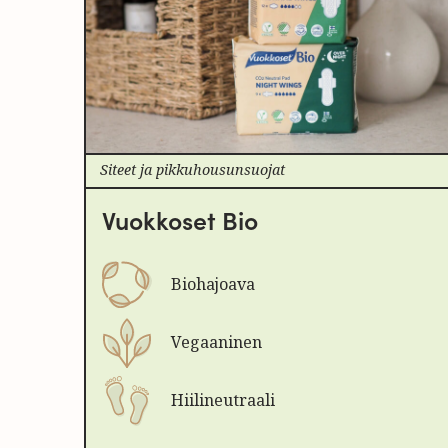
Siteet ja pikkuhousunsuojat
Vuokkoset Bio
Biohajoava
Vegaaninen
Hiilineutraali