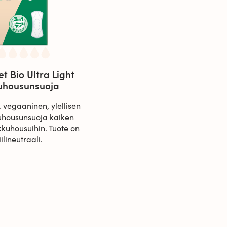
t Bio Ultra Light
uhousunsuoja
 vegaaninen, ylellisen
uhousunsuoja kaiken
ikkuhousuihin. Tuote on
iilineutraali.