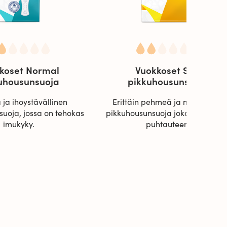
koset Normal
Vuokkoset Soft
uhousunsuoja
pikkuhousunsuoja
ja ihoystävällinen
Erittäin pehmeä ja miellyttävä
uoja, jossa on tehokas
pikkuhousunsuoja jokapäiväisee
imukyky.
puhtauteen.