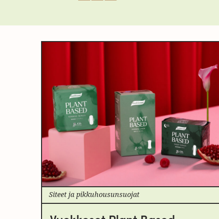
Siteet ja pikkuhousunsuojat
Vuokkoset Plant Based