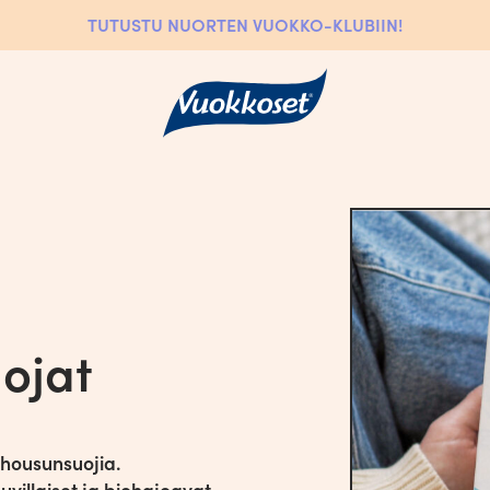
TUTUSTU NUORTEN VUOKKO-KLUBIIN!
ojat
uojat
Tamponit
Kuukuppi
Vastuullisuus
uhousunsuojia.
illaiset ja biohajoavat,