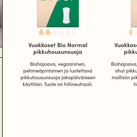
Vuokkoset Bio Normal
Vuokkose
pikkuhousunsuoja
pikk
Biohajoava, vegaaninen,
Biohajoava,
pehmeäpintainen ja luotettava
ohut pikk
pikkuhousunsuoja jokapäiväiseen
mallisiin p
käyttöön. Tuote on hiilineutraali.
h