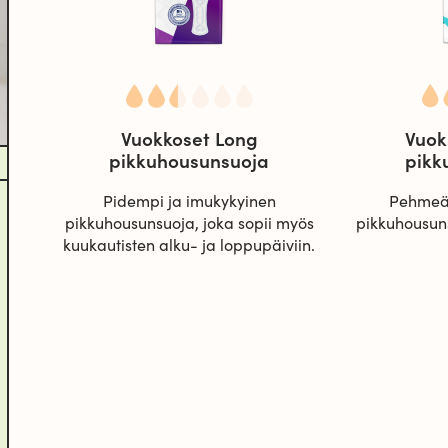
Vuokkoset Long
Vuok
pikkuhousunsuoja
pikk
Pidempi ja imukykyinen
Pehmeä 
pikkuhousunsuoja, joka sopii myös
pikkuhousuns
kuukautisten alku- ja loppupäiviin.