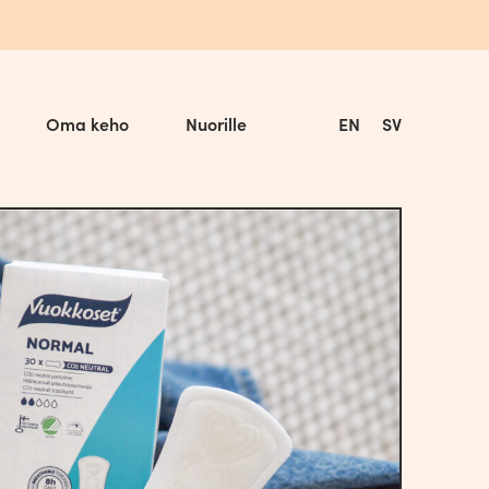
Oma keho
Nuorille
EN
SV
Tuotesarjat
Vuokkoset Plant Based
Vuokkoset Bio
Vuokkoset Cotton
Vuokkoset
Vuokkoset Organic-tamponit
Vuokkoset Kuukuppi