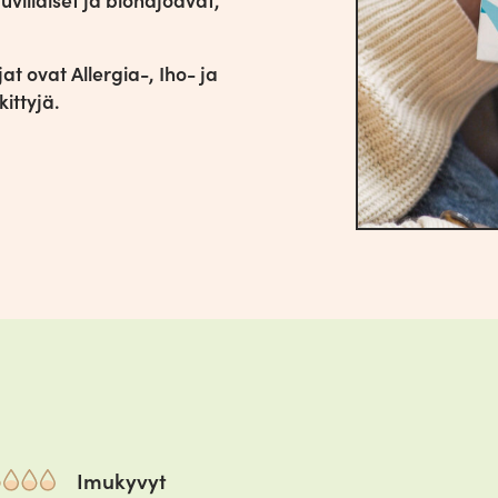
t ovat Allergia-, Iho- ja
ittyjä.
Imukyvyt