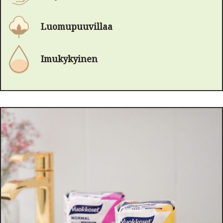
Luomupuuvillaa
Imukykyinen