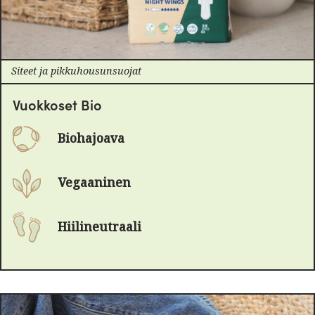
Siteet ja pikkuhousunsuojat
Vuokkoset Bio
Biohajoava
Vegaaninen
Hiilineutraali