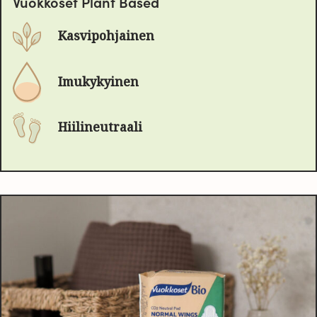
Vuokkoset Plant Based
Kasvipohjainen
Imukykyinen
Hiilineutraali