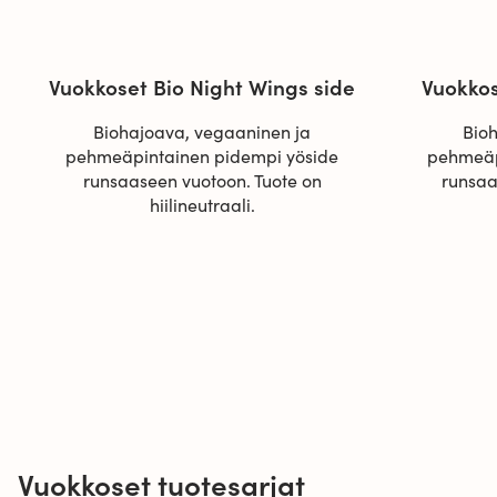
Vuokkoset Bio Night Wings side
Vuokkos
Biohajoava, vegaaninen ja
Bio
pehmeäpintainen pidempi yöside
pehmeäp
runsaaseen vuotoon. Tuote on
runsaa
hiilineutraali.
Vuokkoset tuotesarjat