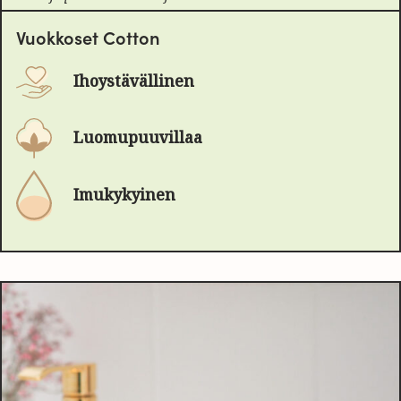
Vuokkoset Cotton
Ihoystävällinen
Luomupuuvillaa
Imukykyinen