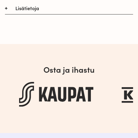
Lisätietoja
Vuokkoset Bio Normal on miellyttävän pehmeä
pikkuhousunsuoja ja täydellinen päivittäiseen
käyttöön raikkaan tunteen säilyttämiseksi.
Pikkuhousunsuojan pinta on 100% sertifioitua
luomupuuvillaa, ja sen tehokas imukerros on
klooritonta selluloosaa.
Tuote on biohajoava, aina sen
Osta ja ihastu
pakkausmateriaaleja myöten. Eikö olekin
mahtavaa kun löydät täydellisen istuvuuden eikä
sinun tarvitse tinkiä ekologisuudesta? Koska,
sekä pikkuhousunsuoja, että sen pahvipakkaus
ovat biohajoavia voit hävittää nämä molemmat
kotikompostissa käytön jälkeen.
Pikkuhousunsuoja pitää sinut kuivana ja
raikkaana joka päivä.
Tuotteet ovat dermatologisesti testattuja, eivätkä
koskaan sisällä hajusteita, tuoksuja, klooria tai