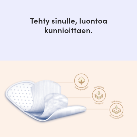
muita sinulle turhia kemikaaleja.
Tehty sinulle, luontoa
Paksuus 1 mm
Pituus 155 mm
kunnioittaen.