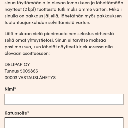
sinua täyttämään alla olevan lomakkeen ja lähettämään
Nimi*
näytteet (2 kpl) tuotteista tutkimuksiamme varten. Mikäli
sinulla on pakkaus jäljellä, lähetäthän myös pakkauksen
tuotantoajankohdan selvittämistä varten.
Katuosoite
Liitä mukaan vielä pienimuotoinen selostus virheestä
sekä omat yhteystietosi. Sinun ei tarvitse maksaa
postimaksua, kun lähetät näytteet kirjekuoressa alla
olevaan osoitteeseen:
Postinumero
DELIPAP OY
Tunnus 5005866
00003 VASTAUSLÄHETYS
Toimipaikka
Nimi*
Puhelinnumero
Katuosoite*