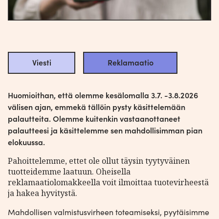
Viesti
Reklamaatio
Huomioithan, että olemme kesälomalla 3.7. -3.8.2026
Huomioithan, että olemme kesälomalla 3.7. -3.8.2026
välisen ajan, emmekä tällöin pysty käsittelemään
välisen ajan, emmekä tällöin pysty käsittelemään
palautteita. Olemme kuitenkin vastaanottaneet
palautteita. Olemme kuitenkin vastaanottaneet
palautteesi ja käsittelemme sen mahdollisimman pian
palautteesi ja käsittelemme sen mahdollisimman pian
elokuussa.
elokuussa.
Jos sinulla on kysyttävää tuotteistamme tai haluaisit
Pahoittelemme, ettet ole ollut täysin tyytyväinen
antaa meille palautetta niistä, jätä ystävällisesti
tuotteidemme laatuun. Oheisella
viestisi alla olevaa lomaketta käyttäen – kuulemme
reklamaatiolomakkeella voit ilmoittaa tuotevirheestä
mielellämme palautteesi, jotta voimme kehittää
ja hakea hyvitystä.
tuotteitamme entistä paremmiksi. Vastaukset
Mahdollisen valmistusvirheen toteamiseksi, pyytäisimme
FAQ-sivultamme
yleisimpiin kysymyksiin löydät myös
!