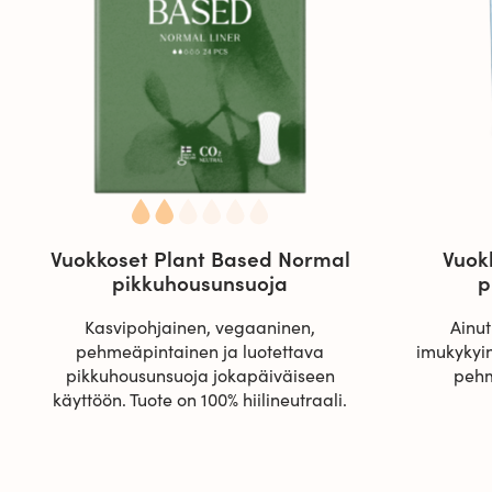
Vuokkoset Plant Based Normal
Vuok
pikkuhousunsuoja
p
Kasvipohjainen, vegaaninen,
Ainut
pehmeäpintainen ja luotettava
imukykyi
pikkuhousunsuoja jokapäiväiseen
pehm
käyttöön. Tuote on 100% hiilineutraali.