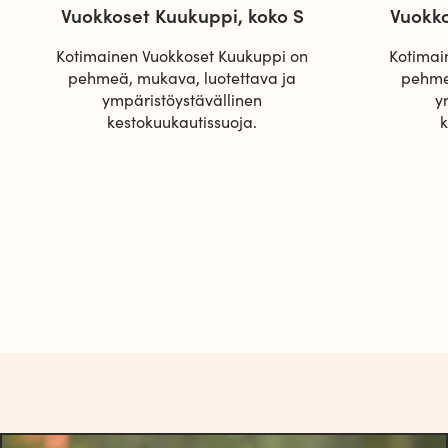
Vuokkoset Kuukuppi, koko S
Vuokko
Kotimainen Vuokkoset Kuukuppi on
Kotimai
pehmeä, mukava, luotettava ja
pehme
ympäristöystävällinen
y
kestokuukautissuoja.
k