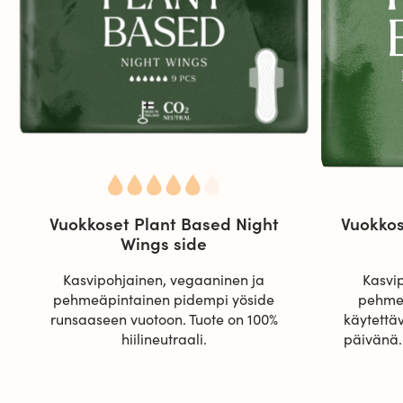
Vuokkoset Plant Based Night
Vuokkos
Wings side
Kasvipohjainen, vegaaninen ja
Kasvi
pehmeäpintainen pidempi yöside
pehmeä
runsaaseen vuotoon. Tuote on 100%
käytettä
hiilineutraali.
päivänä. 