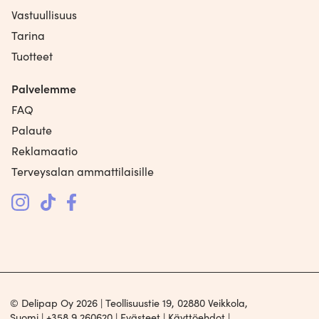
Vastuullisuus
Tarina
Tuotteet
Palvelemme
FAQ
Palaute
Reklamaatio
Terveysalan ammattilaisille
© Delipap Oy 2026 | Teollisuustie 19, 02880 Veikkola,
Suomi |
+358 9 260620
|
Evästeet
|
Käyttöehdot
|