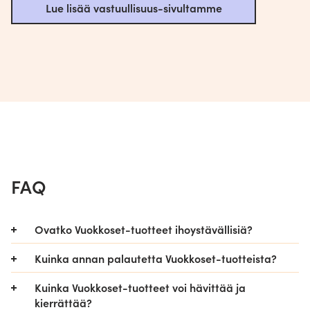
Lue lisää vastuullisuus-sivultamme
FAQ
Ovatko Vuokkoset-tuotteet ihoystävällisiä?
Kaikilla Vuokkoset-tuotteilla on
Kuinka annan palautetta Vuokkoset-tuotteista?
ihoystävällisyydestä kertova Allergia-, Iho- ja
Meille kaikki saamamme palaute on ensiarvoisen
Astmaliiton tunnus. Tuotteet eivät sisällä
Kuinka Vuokkoset-tuotteet voi hävittää ja
tärkeää. Voit antaa palautetta Ota yhteyttä -
hajusteita, valkaisuaineita tai muita yleisesti
kierrättää?