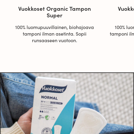
Vuokkoset Organic Tampon
Vuokk
Super
100% luomupuuvillainen, biohajoava
100% luo
tamponi ilman asetinta. Sopii
tamponi il
runsaaseen vuotoon.