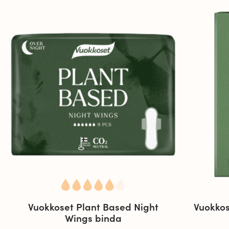
dig.
Tjocklek 2 mm
Längd 317 mm
Vuokkoset Plant Based Night
Vuokkos
Wings binda