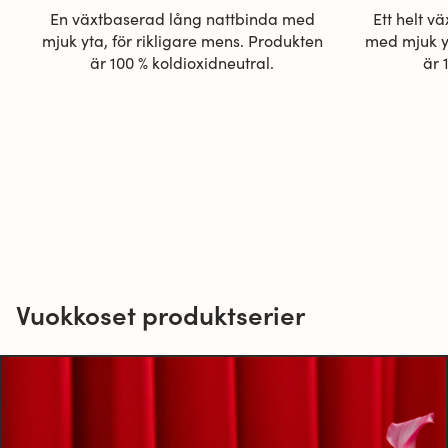
En växtbaserad lång nattbinda med
Ett helt v
mjuk yta, för rikligare mens. Produkten
med mjuk yt
är 100 % koldioxidneutral.
är 
Vuokkoset produktserier