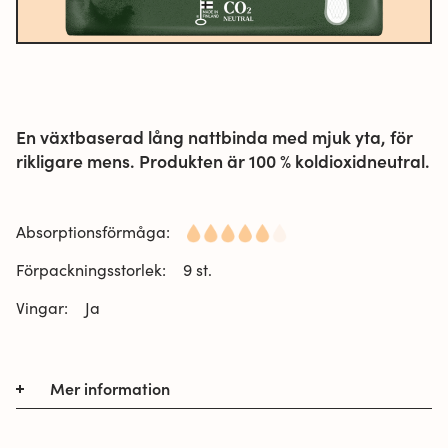
En växtbaserad lång nattbinda med mjuk yta, för
rikligare mens. Produkten är 100 % koldioxidneutral.
Absorptionsförmåga:
Förpackningsstorlek:
9 st.
Vingar:
Ja
Mer information
Vuokkoset Plant Based Night Wings är en
växtbaserad, vegansk, mycket mjuk och bekväm