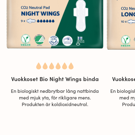
Vuokkoset Bio Night Wings binda
Vuokkos
En biologiskt nedbrytbar lång nattbinda
En biologis
med mjuk yta, för rikligare mens.
med mju
Produkten är koldioxidneutral.
Produ