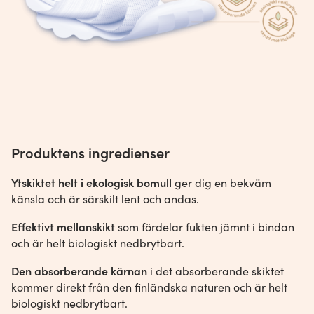
klor eller andra kemikalier som är onödiga för
dig.
Tjocklek 2 mm
Längd 225 mm
Produktens ingredienser
Ytskiktet helt i ekologisk bomull
ger dig en bekväm
känsla och är särskilt lent och andas.
Effektivt mellanskikt
som fördelar fukten jämnt i bindan
och är helt biologiskt nedbrytbart.
Den absorberande kärnan
i det absorberande skiktet
kommer direkt från den finländska naturen och är helt
biologiskt nedbrytbart.