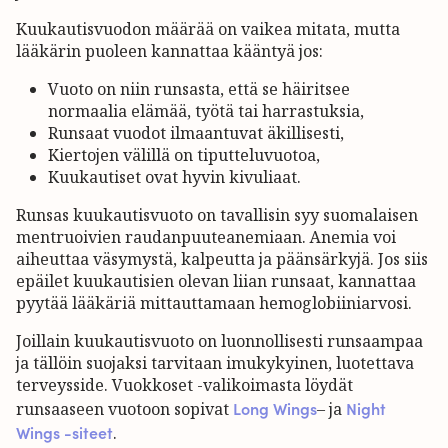
Kuukautisvuodon määrää on vaikea mitata, mutta
lääkärin puoleen kannattaa kääntyä jos:
Vuoto on niin runsasta, että se häiritsee
normaalia elämää, työtä tai harrastuksia,
Runsaat vuodot ilmaantuvat äkillisesti,
Kiertojen välillä on tiputteluvuotoa,
Kuukautiset ovat hyvin kivuliaat.
Runsas kuukautisvuoto on tavallisin syy suomalaisen
mentruoivien raudanpuuteanemiaan. Anemia voi
aiheuttaa väsymystä, kalpeutta ja päänsärkyjä. Jos siis
epäilet kuukautisien olevan liian runsaat, kannattaa
pyytää lääkäriä mittauttamaan hemoglobiiniarvosi.
Joillain kuukautisvuoto on luonnollisesti runsaampaa
ja tällöin suojaksi tarvitaan imukykyinen, luotettava
terveysside. Vuokkoset -valikoimasta löydät
Long Wings
Night
runsaaseen vuotoon sopivat
– ja
Wings -siteet
.