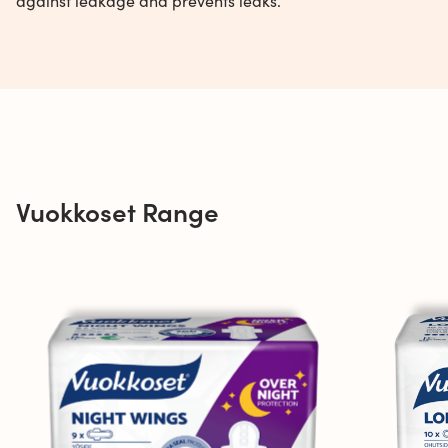
against leakage and prevents leaks.
Vuokkoset Range